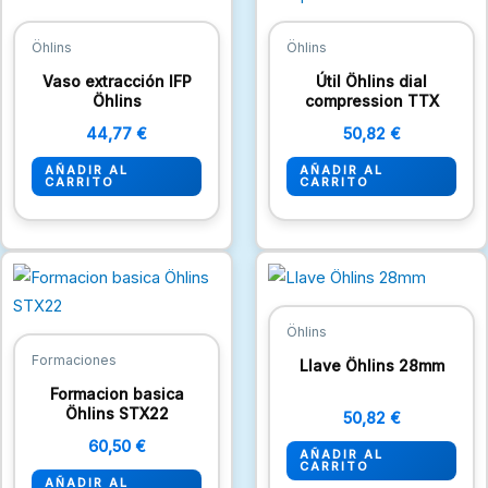
Öhlins
Öhlins
Vaso extracción IFP
Útil Öhlins dial
Öhlins
compression TTX
44,77
€
50,82
€
AÑADIR AL
AÑADIR AL
CARRITO
CARRITO
Öhlins
Formaciones
Llave Öhlins 28mm
Formacion basica
Öhlins STX22
50,82
€
60,50
€
AÑADIR AL
CARRITO
AÑADIR AL