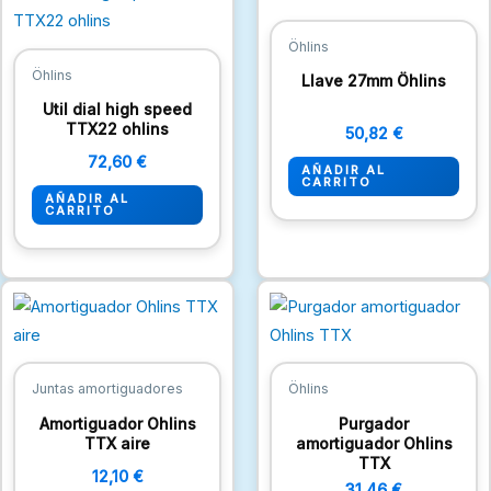
Öhlins
Öhlins
Llave 27mm Öhlins
Util dial high speed
TTX22 ohlins
50,82
€
72,60
€
AÑADIR AL
CARRITO
AÑADIR AL
CARRITO
Juntas amortiguadores
Öhlins
Amortiguador Ohlins
Purgador
TTX aire
amortiguador Ohlins
TTX
12,10
€
31,46
€