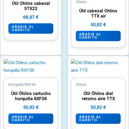
Öhlins
Útil Ohlins cabezal
STX22
Útil cabezal Ohlins
TTX air
68,97
€
50,82
€
AÑADIR AL
CARRITO
AÑADIR AL
CARRITO
Horquilla RXF36
Öhlins
Útil Öhlins cartucho
Útil Öhlins dial
horquilla RXF36
retorno aire TTX
50,82
€
50,82
€
AÑADIR AL
AÑADIR AL
CARRITO
CARRITO