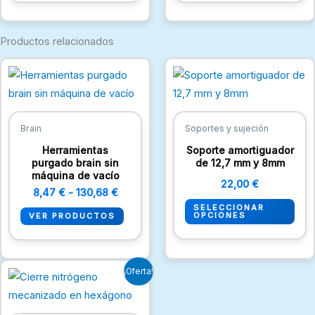
Productos relacionados
Rango
Est
de
pro
precios:
desde
tien
8,47 €
múlt
hasta
Brain
Soportes y sujeción
130,68 €
vari
Herramientas
Soporte amortiguador
Las
purgado brain sin
de 12,7 mm y 8mm
máquina de vacío
opc
22,00
€
8,47
€
-
130,68
€
se
SELECCIONAR
pue
OPCIONES
VER PRODUCTOS
eleg
en
El
El
la
¡Oferta!
precio
precio
pági
original
actual
era:
es:
de