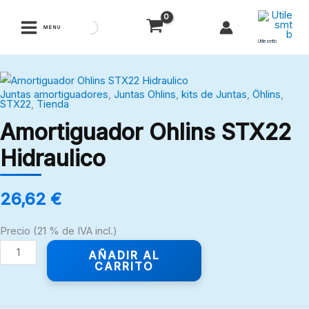
Ir
al
MENU
contenido
Utilesmtb
Amortiguador
Juntas amortiguadores
,
Juntas Ohlins
,
kits de Juntas
,
Öhlins
,
Ohlins
STX22
,
Tienda
STX22
Amortiguador Ohlins STX22
Hidraulico
Hidraulico
cantidad
26,62
€
Precio (21 % de IVA incl.)
AÑADIR AL
CARRITO