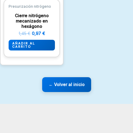
1,45 €.
0,97 €.
pro
Presurización nitrógeno
Cierre nitrógeno
mecanizado en
hexágono
1,45
€
0,97
€
AÑADIR AL
CARRITO
← Volver al inicio