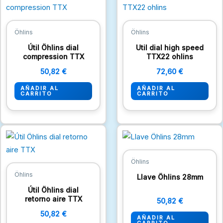
Öhlins
Öhlins
Útil Öhlins dial
Util dial high speed
compression TTX
TTX22 ohlins
50,82
€
72,60
€
AÑADIR AL
AÑADIR AL
CARRITO
CARRITO
Öhlins
Öhlins
Llave Öhlins 28mm
Útil Öhlins dial
retorno aire TTX
50,82
€
50,82
€
AÑADIR AL