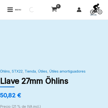
Ir
al
MENU
contenido
Utilesmtb
Llave
27mm
Öhlins
cantidad
Öhlins
,
STX22
,
Tienda
,
Útiles
,
Útiles amortiguadores
Llave 27mm Öhlins
50,82
€
Precio (21 % de IVA incl.)