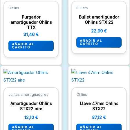
Öhlins
Bullets
Purgador
Bullet amortiguador
amortiguador Ohlins
Öhlins STX 22
TTX
22,99
€
31,46
€
AÑADIR AL
CARRITO
AÑADIR AL
CARRITO
Juntas amortiguadores
Öhlins
Amortiguador Ohlins
Llave 47mm Ohlins
STX22 aire
STX22
12,10
€
87,12
€
AÑADIR AL
AÑADIR AL