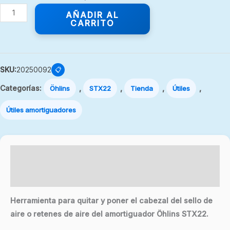
AÑADIR AL
CARRITO
SKU:
20250092
📋
Categorías:
,
,
,
,
Öhlins
STX22
Tienda
Útiles
Útiles amortiguadores
Descripción
Valoraciones (0)
Herramienta para quitar y poner el cabezal del sello de
aire o retenes de aire del amortiguador Öhlins STX22.