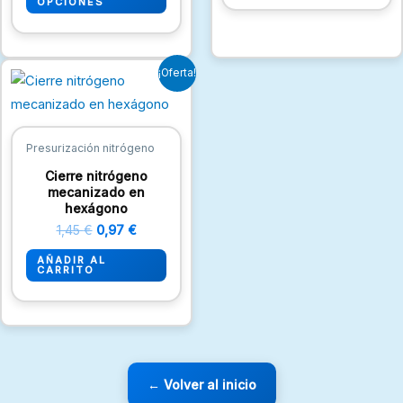
pueden
OPCIONES
elegir
en
El
El
la
¡Oferta!
precio
precio
página
original
actual
era:
es:
de
1,45 €.
0,97 €.
producto
Presurización nitrógeno
Cierre nitrógeno
mecanizado en
hexágono
1,45
€
0,97
€
AÑADIR AL
CARRITO
← Volver al inicio