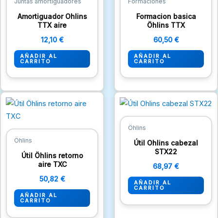
Juntas amortiguadores
Formaciones
Amortiguador Ohlins
Formacion basica
TTX aire
Öhlins TTX
12,10
€
60,50
€
AÑADIR AL
AÑADIR AL
CARRITO
CARRITO
Öhlins
Öhlins
Útil Ohlins cabezal
STX22
Útil Öhlins retorno
aire TXC
68,97
€
50,82
€
AÑADIR AL
CARRITO
AÑADIR AL
CARRITO