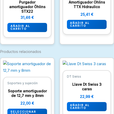
Purgador
Amortiguador Ohlins
amortiguador Öhlins
TTX Hidraulico
STX22
25,41
€
31,46
€
AÑADIR AL
CARRITO
AÑADIR AL
CARRITO
Productos relacionados
Este
producto
tiene
DT Swiss
múltiples
Soportes y sujeción
Llave Dt Swiss 3
variantes.
caras
Soporte amortiguador
Las
de 12,7 mm y 8mm
22,99
€
opciones
22,00
€
AÑADIR AL
se
CARRITO
SELECCIONAR