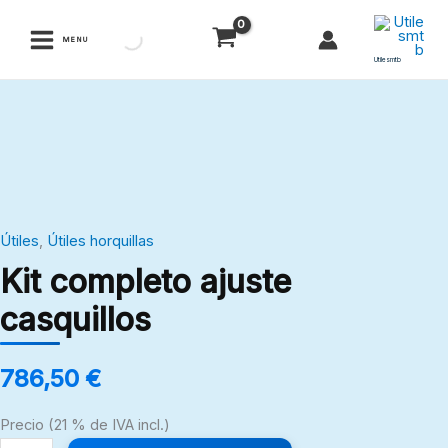
Ir
al
MENU
contenido
Utilesmtb
Kit
completo
ajuste
casquillos
cantidad
Útiles
,
Útiles horquillas
Kit completo ajuste
casquillos
786,50
€
Precio (21 % de IVA incl.)