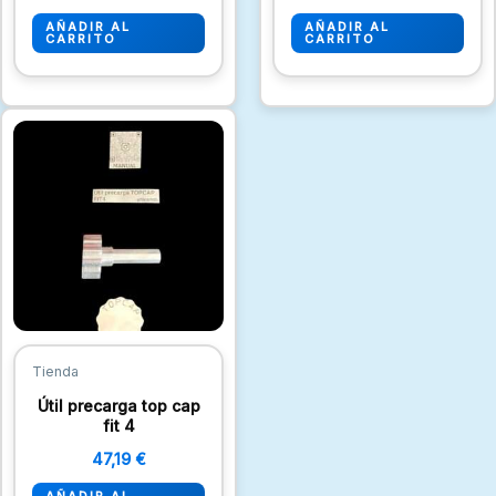
AÑADIR AL
AÑADIR AL
CARRITO
CARRITO
Tienda
Útil precarga top cap
fit 4
47,19
€