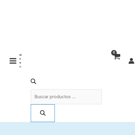
Ir
Cartucho
Búsqueda
al
Dt
de
contenido
Swiss
aire
productos
F
232
cantidad
M
E
N
U