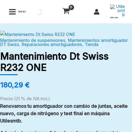
Ir
al
MENU
contenido
Utilesmtb
Mantenimiento
Mantenimiento de suspensiones
,
Mantenimientos amortiguador
Dt
DT Swiss
,
Reparaciones amortiguadores
,
Tienda
Swiss
Mantenimiento Dt Swiss
R232
R232 ONE
ONE
cantidad
180,29
€
Precio (21 % de IVA incl.)
Renovamos tu amortiguador con cambio de juntas, aceite
nuevo, carga de nitrógeno y test final en máquina
Utilesmtb.