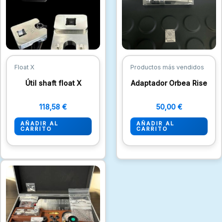
Float X
Productos más vendidos
Útil shaft float X
Adaptador Orbea Rise
118,58
€
50,00
€
AÑADIR AL
AÑADIR AL
CARRITO
CARRITO