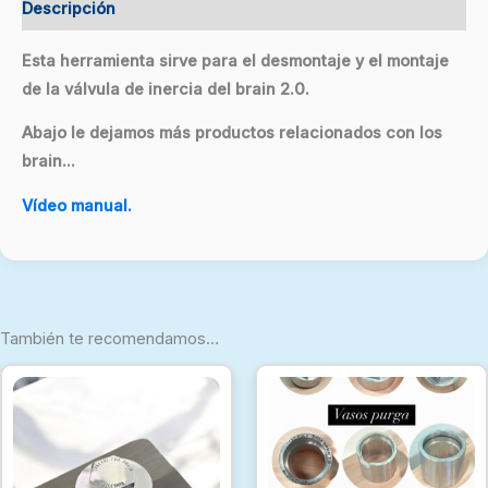
Descripción
Esta herramienta sirve para el desmontaje y el montaje
de la válvula de inercia del brain 2.0.
Abajo le dejamos más productos relacionados con los
brain…
Vídeo manual.
También te recomendamos…
Rango
de
precio
desde
8,47 €
hasta