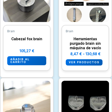
130,68
Brain
Brain
Cabezal fox brain
Herramientas
purgado brain sin
máquina de vacío
105,27
€
8,47
€
-
130,68
€
AÑADIR AL
CARRITO
VER PRODUCTOS