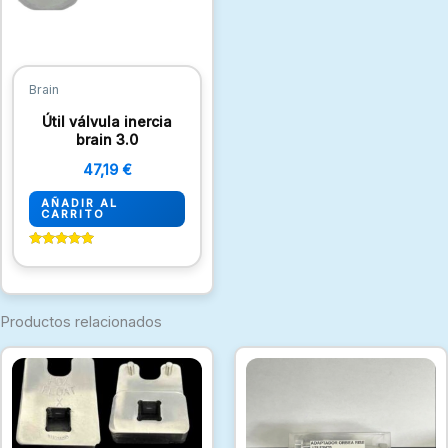
Brain
Útil válvula inercia
brain 3.0
47,19
€
AÑADIR AL
CARRITO
Valorado
con
5.00
de 5
Productos relacionados