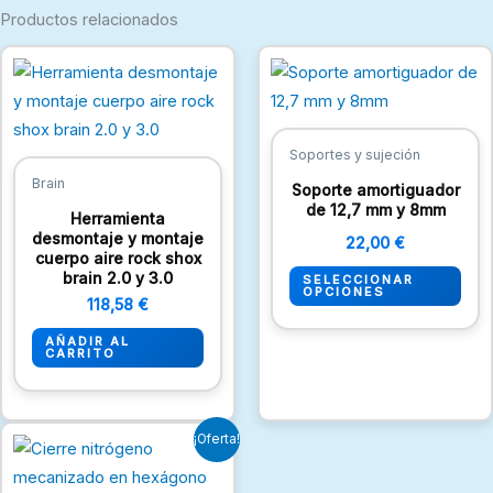
Productos relacionados
Est
pro
tien
múlt
Soportes y sujeción
vari
Brain
Soporte amortiguador
Las
de 12,7 mm y 8mm
Herramienta
opc
desmontaje y montaje
22,00
€
cuerpo aire rock shox
se
brain 2.0 y 3.0
SELECCIONAR
pue
OPCIONES
118,58
€
eleg
AÑADIR AL
en
CARRITO
la
pági
de
El
El
¡Oferta!
precio
precio
pro
original
actual
era:
es: