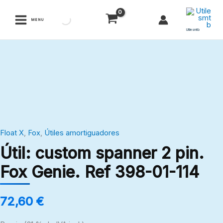
Ir
al
MENU
contenido
Utilesmtb
Útil:
custom
spanner
2
pin.
Fox
Float X
,
Fox
,
Útiles amortiguadores
Genie.
Útil: custom spanner 2 pin.
Ref
398-
Fox Genie. Ref 398-01-114
01-
114
72,60
€
cantidad