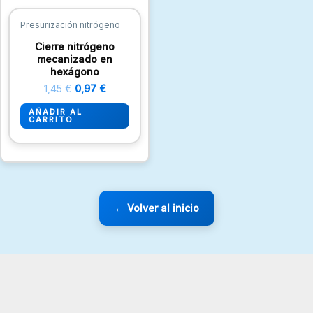
1,45 €.
0,97 €.
Presurización nitrógeno
Cierre nitrógeno
mecanizado en
hexágono
1,45
€
0,97
€
AÑADIR AL
CARRITO
← Volver al inicio