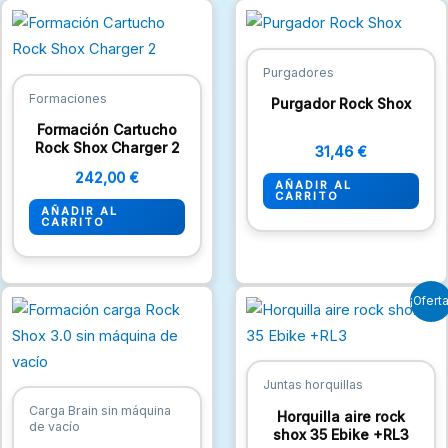
Purgadores
Formaciones
Purgador Rock Shox
Formación Cartucho
Rock Shox Charger 2
31,46
€
242,00
€
AÑADIR AL
CARRITO
AÑADIR AL
CARRITO
El
El
¡Oferta
precio
precio
original
actual
era:
es:
18,15 €.
14,52 €.
Juntas horquillas
Carga Brain sin máquina
Horquilla aire rock
de vacío
shox 35 Ebike +RL3