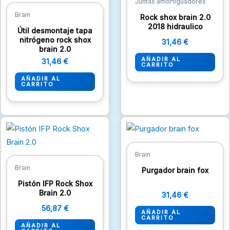
Juntas amortiguadores
Brain
Rock shox brain 2.0
2018 hidraulico
Útil desmontaje tapa
nitrógeno rock shox
31,46
€
brain 2.0
AÑADIR AL
31,46
€
CARRITO
AÑADIR AL
CARRITO
Brain
Brain
Purgador brain fox
Pistón IFP Rock Shox
Brain 2.0
31,46
€
56,87
€
AÑADIR AL
CARRITO
AÑADIR AL