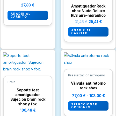
27,83
€
Amortiguador Rock
shox Nude Deluxe
AÑADIR AL
RL3 aire-hidraulico
CARRITO
31,46
€
25,41
€
AÑADIR AL
CARRITO
Rang
Est
de
pro
precio
desde
tien
77,00
múlt
hasta
Presurización nitrógeno
103,0
vari
Brain
Válvula antiretorno
Las
rock shox
Soporte test
opc
amortiguador.
77,00
€
-
103,00
€
Sujeción brain rock
se
shox y fox.
SELECCIONAR
pue
OPCIONES
106,48
€
eleg