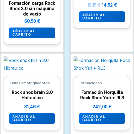
Formación carga Rock
18,15
€
14,52
€
Shox 3.0 sin máquina
de vacío
AÑADIR AL
CARRITO
60,50
€
AÑADIR AL
CARRITO
Juntas amortiguadores
Formaciones
Rock shox brain 3.0
Formación Horquilla
Hidraulico
Rock Shox Yari + RL3
31,46
€
242,00
€
AÑADIR AL
AÑADIR AL
CARRITO
CARRITO