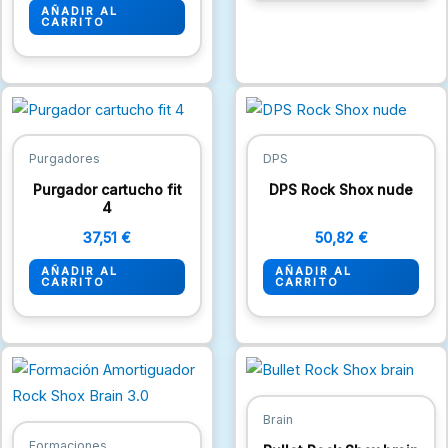
AÑADIR AL
en
CARRITO
la
pági
de
pro
Purgadores
DPS
Purgador cartucho fit
DPS Rock Shox nude
4
37,51
€
50,82
€
AÑADIR AL
AÑADIR AL
CARRITO
CARRITO
Brain
Formaciones