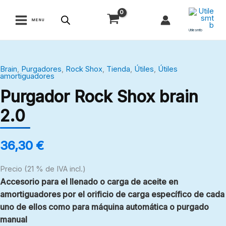
Ir
al
MENU
contenido
Utilesmtb
Purgador
Brain
,
Purgadores
,
Rock Shox
,
Tienda
,
Útiles
,
Útiles
Rock
amortiguadores
Shox
Purgador Rock Shox brain
brain
2.0
2.0
cantidad
36,30
€
Precio (21 % de IVA incl.)
Accesorio para el llenado o carga de aceite en
amortiguadores por el orificio de carga específico de cada
uno de ellos como para máquina automática o purgado
manual