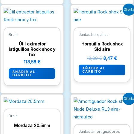
El
El
¡Oferta
precio
precio
original
actual
era:
es:
10,89 €.
8,47 €.
Brain
Juntas horquillas
Útil extractor
Horquilla Rock shox
latiguillos Rock shox y
Sid aire
fox
10,89
€
8,47
€
118,58
€
AÑADIR AL
CARRITO
AÑADIR AL
CARRITO
El
El
¡Oferta
precio
precio
original
actual
era:
es:
Brain
31,46 €.
25,41 €.
Mordaza 20.5mm
Juntas amortiguadores