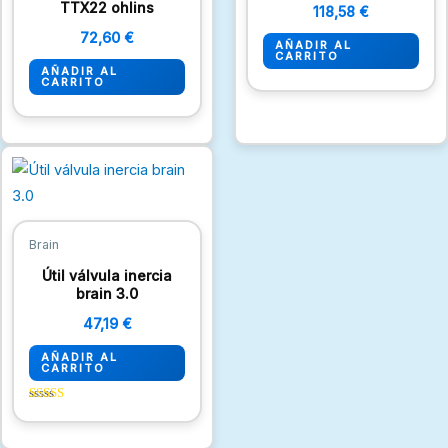
TTX22 ohlins
118,58
€
72,60
€
AÑADIR AL
CARRITO
AÑADIR AL
CARRITO
Brain
Útil válvula inercia
brain 3.0
47,19
€
AÑADIR AL
CARRITO
Valorado
con
5.00
de 5