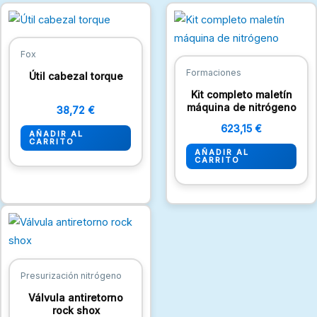
Fox
Formaciones
Útil cabezal torque
Kit completo maletín
máquina de nitrógeno
38,72
€
623,15
€
AÑADIR AL
CARRITO
AÑADIR AL
CARRITO
Rango
Este
de
producto
precios:
desde
tiene
77,00 €
múltiples
hasta
Presurización nitrógeno
103,00 €
variantes.
Válvula antiretorno
Las
rock shox