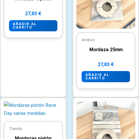
27,83
€
AÑADIR AL
CARRITO
Ambos
Mordaza 25mm
27,83
€
AÑADIR AL
CARRITO
Este
producto
tiene
múltiples
Tienda
variantes.
Mordazas pistón