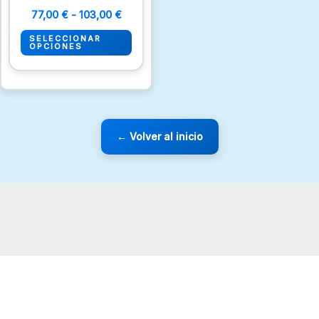
opciones
77,00
€
-
103,00
€
se
SELECCIONAR
pueden
OPCIONES
elegir
en
la
página
← Volver al inicio
de
producto