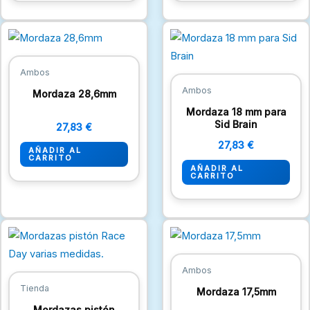
Ambos
Ambos
Mordaza 28,6mm
Mordaza 18 mm para
Sid Brain
27,83
€
27,83
€
AÑADIR AL
CARRITO
AÑADIR AL
CARRITO
Este
producto
tiene
Ambos
múltiples
Tienda
Mordaza 17,5mm
variantes.
Mordazas pistón