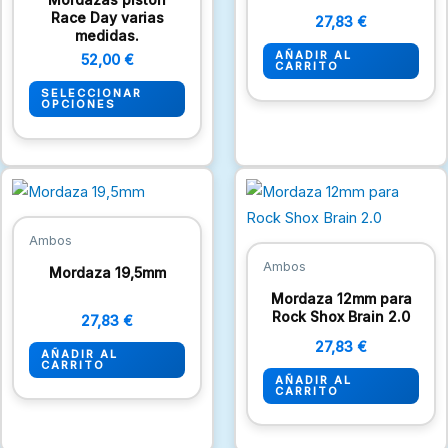
Las
Race Day varias
27,83
€
medidas.
opciones
AÑADIR AL
52,00
€
se
CARRITO
pueden
SELECCIONAR
OPCIONES
elegir
en
la
página
de
Ambos
producto
Ambos
Mordaza 19,5mm
Mordaza 12mm para
Rock Shox Brain 2.0
27,83
€
27,83
€
AÑADIR AL
CARRITO
AÑADIR AL
CARRITO