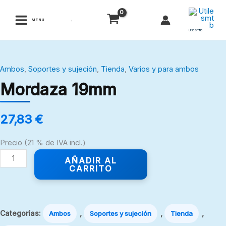
Ir
al
MENU
contenido
Utilesmtb
Mordaza
Ambos
,
Soportes y sujeción
,
Tienda
,
Varios y para ambos
19mm
Mordaza 19mm
cantidad
27,83
€
Precio (21 % de IVA incl.)
AÑADIR AL
CARRITO
Categorías:
,
,
,
Ambos
Soportes y sujeción
Tienda